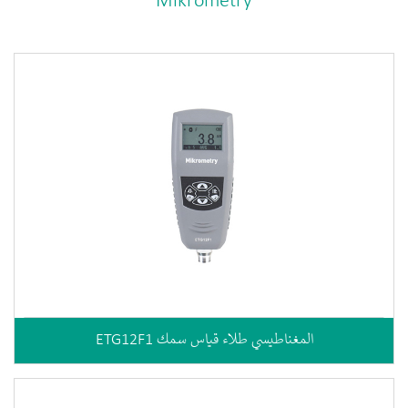
Mikrometry
ETG12F1 المغناطيسي طلاء قياس سمك