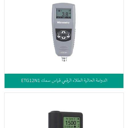
ETG12N1 الدوامة الحالية الطلاء الرقمي قياس سمك