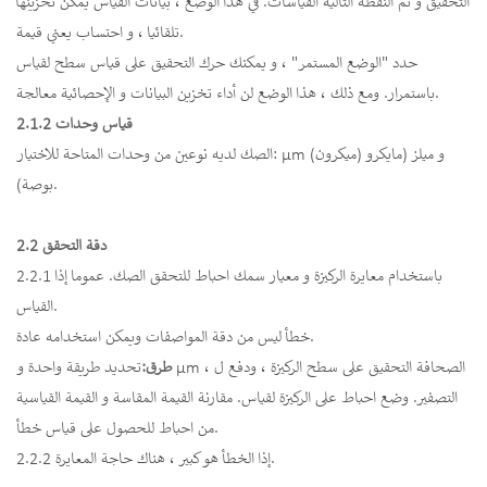
التحقيق و ثم النقطة التالية القياسات. في هذا الوضع ، بيانات القياس يمكن تخزينها
تلقائيا ، و احتساب يعني قيمة.
حدد "الوضع المستمر" ، و يمكنك حرك التحقيق على قياس سطح لقياس
باستمرار. ومع ذلك ، هذا الوضع لن أداء تخزين البيانات و الإحصائية معالجة.
2.1.2 قياس وحدات
الصك لديه نوعين من وحدات المتاحة للاختيار: μm (ميكرون) و ميلز (مايكرو
بوصة).
2.2 دقة التحقق
2.2.1 باستخدام معايرة الركيزة و معيار سمك احباط للتحقق الصك. عموما إذا
القياس.
خطأ ليس من دقة المواصفات ويمكن استخدامه عادة.
طرق:
تحديد طريقة واحدة و μm ، الصحافة التحقيق على سطح الركيزة ، ودفع ل
التصفير. وضع احباط على الركيزة لقياس. مقارنة القيمة المقاسة و القيمة القياسية
من احباط للحصول على قياس خطأ.
2.2.2 إذا الخطأ هو كبير ، هناك حاجة المعايرة.