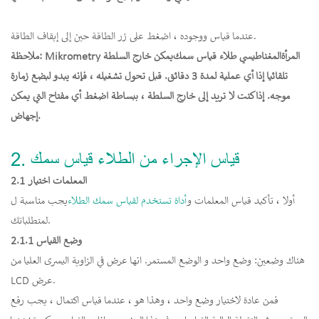
عندما قياس ووجوده ، اضغط على زر الطاقة حين إلى إيقاف الطاقة.
ملاحظة: Mikrometry المرأة
المغناطيسي طلاء قياس سمك
يمكن خارج السلطة
تلقائيا إذا أي عملية لمدة 3 دقائق. قبل تحول تشغيله ، فإنه يبدو لبضع زمارة
موجه. إذا كنت لا تريد إلى خارج السلطة ، ببساطة اضغط أي مفتاح التي يمكن
إجهاض.
2. قياس الإجراء من الطلاء قياس سمك
2.1 المعلمات اختيار
أولا ، تأكيد قياس المعلمات و
أداة تستخدم لقياس سمك الطلاء
يجب مناسبة ل
لمتطلباتك.
2.1.1 وضع القياس
هناك وضعين: وضع واحد و الوضع المستمر. انها عرض في الزاوية اليسرى العليا من
LCD عرض.
فمن عادة لاختيار وضع واحد ، وهذا هو ، عندما قياس اكتمال ، يجب رفع