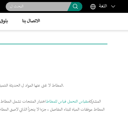



اللغة
الاتصال بنا
بلوق
المطاط لا غنى عنها المواد ل الحديثة التنمية. المطاط اختبار أداة يرتبط مباشرة إلى سواء يمكن أن تعزز تحقيق هدف قوي البلاد.
المشتركة
مقياس التحمل قياس للمطاط
اختبار المنتجات تشمل المطاط 
المطاط موقفات المياه للبناء المفاصل ، جزءا لا يتجزأ الذاتي لاصق المط