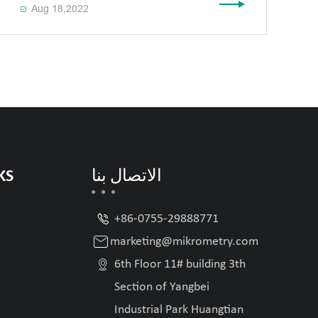
Aug 18,2022

الاتصال بنا
KS

+86-0755-29888771

marketing@mikrometry.com

6th Floor 11# building 3th
Section of Yangbei
Industrial Park Huangtian