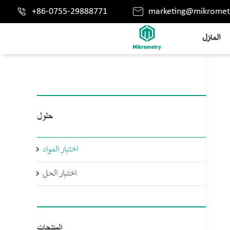


+86-0755-29888771
marketing@mikromet
المنزل
حلول
اختبار المواد

اختبار الحل

المنتجات