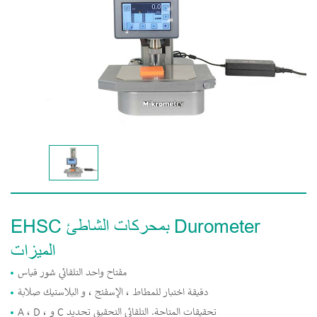
EHSC بمحركات الشاطئ Durometer
الميزات
مفتاح واحد التلقائي شور قياس
دقيقة اختبار للمطاط ، الإسفنج ، و البلاستيك صلابة
A ، D ، و C تحقيقات المتاحة. التلقائي التحقيق تحديد