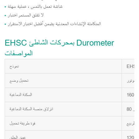
شاشة تعمل باللمس ، عملية سهلة
لا تقلق المستمر اختبار
المتكاملة الإنشاءات المعدنية يضمن أفضل اختبار الاستقرار
EHSC بمحركات الشاطئ Durometer
المواصفات
EHS
نموذج
 موتور
تحميل وضع
متر
السكتة الدماغية
ي متر
انزلاق منصة السكتة الدماغية
ة الربيع
قوة طريقة تحميل
متر
عمق الحلق