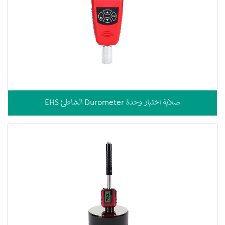
EHS الشاطئ Durometer صلابة اختبار وحدة