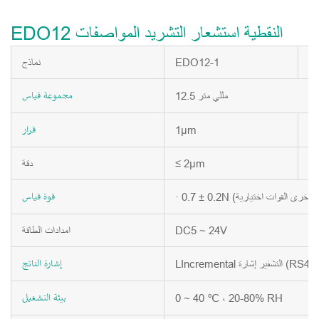
EDO12 النقطية استشعار التشريد المواصفات
E
EDO12-1
نماذج
12.5 مللي متر
مجموعة
قياس
1μm
0
قرار
≤
≤ 2μm
دقة
قوة
قياس
DC5 ~ 24V
امدادات الطاقة
إشارة
الناتج
0 ~ 40 ℃ ، 20-80% RH
بيئة
التشغيل