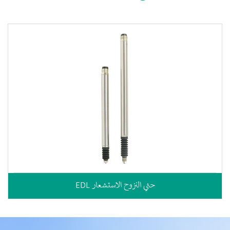
EDL حثي النزوح الاستشعار