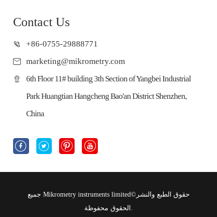
Contact Us
+86-0755-29888771
marketing@mikrometry.com
6th Floor 11# building 3th Section of Yangbei Industrial
Park Huangtian Hangcheng Bao'an District Shenzhen,
China




حقوق الطبع والنشر©
Mikrometry instruments limited
جميع
الحقوق محفوظة.